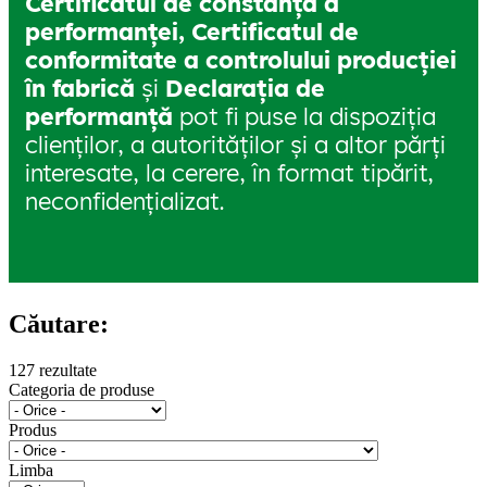
Certificatul de constanță a
performanței,
Certificatul de
conformitate a controlului producției
în fabrică
și
Declarația de
performanță
pot fi puse la dispoziția
clienților, a autorităților și a altor părți
interesate, la cerere, în format tipărit,
neconfidențializat.
Căutare:
127 rezultate
Categoria de produse
Produs
Limba