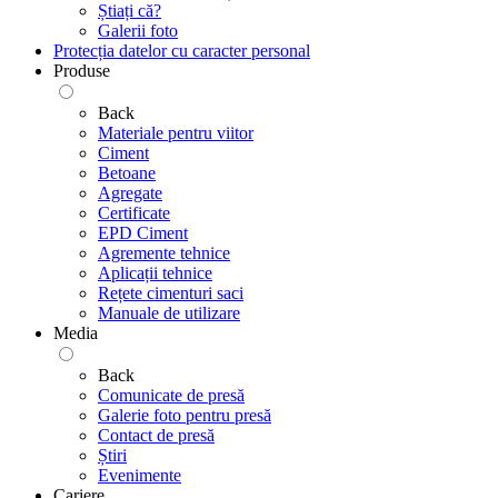
Știați că?
Galerii foto
Protecția datelor cu caracter personal
Produse
Back
Materiale pentru viitor
Ciment
Betoane
Agregate
Certificate
EPD Ciment
Agremente tehnice
Aplicații tehnice
Rețete cimenturi saci
Manuale de utilizare
Media
Back
Comunicate de presă
Galerie foto pentru ​​​​​​​presă
Contact de presă
Știri
Evenimente
Cariere