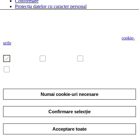
Conformare
Protecția datelor cu caracter personal
Folosim cookie-uri pentru a face experiența dvs. de utilizator pe site-ul
nostru mai plăcută și mai eficientă. Vă rugăm să vă alegeți cookie-urile
folosind butoanele de mai jos. Informații suplimentare despre cookie-uri
pot fi găsite direct în acest banner și în politica noastră privind
cookie-
urile
Necesare
Preferințe
Analitice
Marketing
Detalii
Numai cookie-uri necesare
Confirmare selecție
Acceptare toate