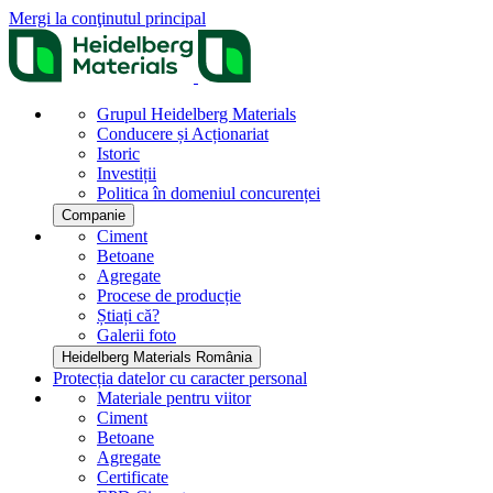
Mergi la conţinutul principal
Grupul Heidelberg Materials
Conducere și Acționariat
Istoric
Investiții
Politica în domeniul concurenței
Companie
Ciment
Betoane
Agregate
Procese de producție
Știați că?
Galerii foto
Heidelberg Materials România
Protecția datelor cu caracter personal
Materiale pentru viitor
Ciment
Betoane
Agregate
Certificate