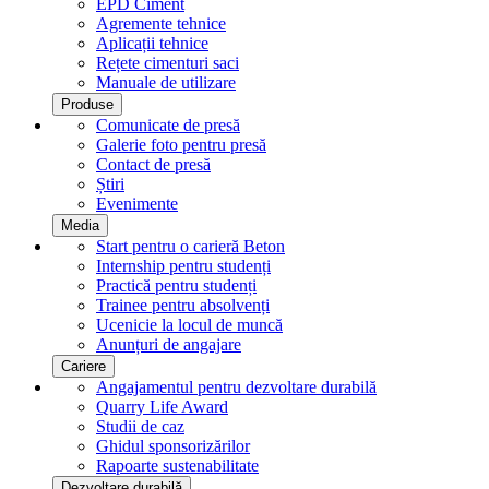
EPD Ciment
Agremente tehnice
Aplicații tehnice
Rețete cimenturi saci
Manuale de utilizare
Produse
Comunicate de presă
Galerie foto pentru ​​​​​​​presă
Contact de presă
Știri
Evenimente
Media
Start pentru o carieră Beton
Internship pentru studenți
Practică pentru studenți
Trainee pentru absolvenți
Ucenicie la locul de muncă
Anunțuri de angajare
Cariere
Angajamentul pentru dezvoltare durabilă
Quarry Life Award
Studii de caz
Ghidul sponsorizărilor
Rapoarte sustenabilitate
Dezvoltare durabilă