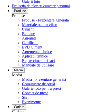
Galerii foto
Protecția datelor cu caracter personal
Produse
Produse
Produse - Prezentare generală
Materiale pentru viitor
Ciment
Betoane
Agregate
Certificate
EPD Ciment
Agremente tehnice
Aplicații tehnice
Rețete cimenturi saci
Manuale de utilizare
Media
Media
Media - Prezentare generală
Comunicate de presă
Galerie foto pentru ​​​​​​​presă
Contact de presă
Știri
Evenimente
Cariere
Cariere