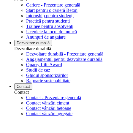
Cariere - Prezentare generală
Start pentru o carieră Beton
Internship pentru studenți
Practică pentru studenți
Trainee pentru absolvenți
Ucenicie la locul de muncă
Anunțuri de angajare
Dezvoltare durabilă
Dezvoltare durabilă
Dezvoltare durabilă - Prezentare generală
Angajamentul pentru dezvoltare durabilă
Quarry Life Award
Studii de caz
Ghidul sponsorizărilor
Rapoarte sustenabilitate
Contact
Contact
Contact - Prezentare generală
Contact vânzări ciment
Contact vânzări betoane
Contact vânzări agregate