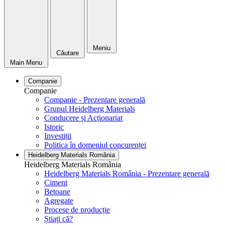
Meniu
Căutare
Main Menu
Companie
Companie
Companie - Prezentare generală
Grupul Heidelberg Materials
Conducere și Acționariat
Istoric
Investiții
Politica în domeniul concurenței
Heidelberg Materials România
Heidelberg Materials România
Heidelberg Materials România - Prezentare generală
Ciment
Betoane
Agregate
Procese de producție
Știați că?