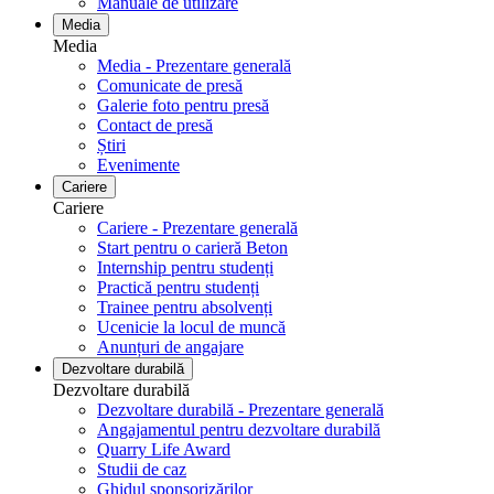
Manuale de utilizare
Media
Media
Media - Prezentare generală
Comunicate de presă
Galerie foto pentru ​​​​​​​presă
Contact de presă
Știri
Evenimente
Cariere
Cariere
Cariere - Prezentare generală
Start pentru o carieră Beton
Internship pentru studenți
Practică pentru studenți
Trainee pentru absolvenți
Ucenicie la locul de muncă
Anunțuri de angajare
Dezvoltare durabilă
Dezvoltare durabilă
Dezvoltare durabilă - Prezentare generală
Angajamentul pentru dezvoltare durabilă
Quarry Life Award
Studii de caz
Ghidul sponsorizărilor