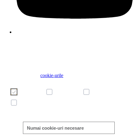
Folosim cookie-uri pentru a face experiența dvs. de utilizator 
site-ul nostru mai plăcută și mai eficientă. Vă rugăm să vă alege
cookie-urile folosind butoanele de mai jos. Informații suplimenta
despre cookie-uri pot fi găsite direct în acest banner și în politi
noastră privind
cookie-urile
Necesare
Preferințe
Analitice
Marketing
Detalii
Numai cookie-uri necesare