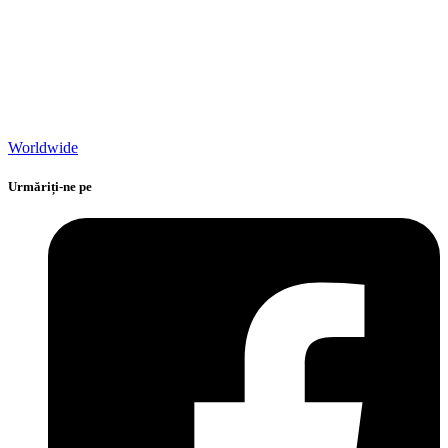
Worldwide
Urmăriți-ne pe