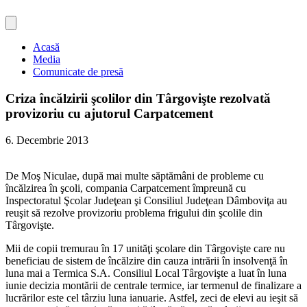
Acasă
Media
Comunicate de presă
Criza încălzirii şcolilor din Târgovişte rezolvată
provizoriu cu ajutorul Carpatcement
6. Decembrie 2013
De Moş Niculae, după mai multe săptămâni de probleme cu
încălzirea în şcoli, compania Carpatcement împreună cu
Inspectoratul Şcolar Judeţean şi Consiliul Judeţean Dâmboviţa au
reuşit să rezolve provizoriu problema frigului din şcolile din
Târgovişte.
Mii de copii tremurau în 17 unităţi şcolare din Târgovişte care nu
beneficiau de sistem de încălzire din cauza intrării în insolvenţă în
luna mai a Termica S.A. Consiliul Local Târgovişte a luat în luna
iunie decizia montării de centrale termice, iar termenul de finalizare a
lucrărilor este cel târziu luna ianuarie. Astfel, zeci de elevi au ieşit să