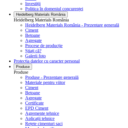
Investiții
Politica în domeniul concurenței
Heidelberg Materials România
Heidelberg Materials România
Heidelberg Materials România - Prezentare generală
Ciment
Betoane
Agregate
Procese de producție
Știați că?
Galerii foto
Protecția datelor cu caracter personal
Produse
Produse
Produse - Prezentare generală
Materiale pentru viitor
Ciment
Betoane
Agregate
Certificate
EPD Ciment
Agremente tehnice
Aplicații tehnice
Rețete cimenturi saci