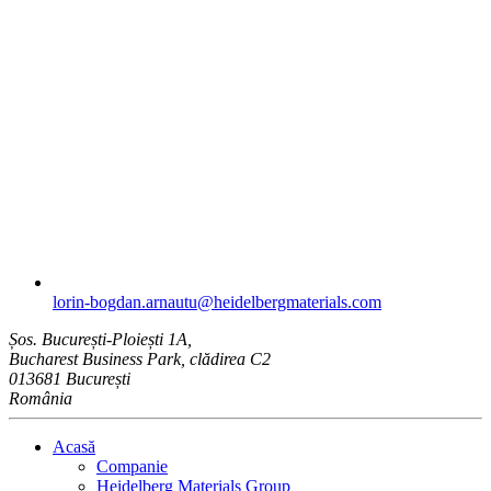
lorin-bogdan.arnautu​@heidelbergmaterials.com
Șos. București-Ploiești 1A,
Bucharest Business Park, clădirea C2
013681 București
România
Acasă
Companie
Heidelberg Materials Group