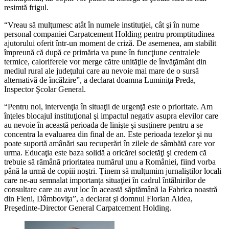
resimtă frigul.
“Vreau să mulţumesc atât în numele instituţiei, cât şi în nume
personal companiei Carpatcement Holding pentru promptitudinea
ajutorului oferit într-un moment de criză. De asemenea, am stabilit
împreună că după ce primăria va pune în funcţiune centralele
termice, caloriferele vor merge către unităţile de învăţământ din
mediul rural ale judeţului care au nevoie mai mare de o sursă
alternativă de încălzire”, a declarat doamna Luminiţa Preda,
Inspector Şcolar General.
“Pentru noi, intervenţia în situaţii de urgenţă este o prioritate. Am
înţeles blocajul instituţional şi impactul negativ asupra elevilor care
au nevoie în această perioada de linişte şi susţinere pentru a se
concentra la evaluarea din final de an. Este perioada tezelor şi nu
poate suportă amânări sau recuperări în zilele de sâmbătă care vor
urma. Educaţia este baza solidă a oricărei societăţi şi credem că
trebuie să rămână prioritatea numărul unu a României, fiind vorba
până la urmă de copiii noştri. Ţinem să mulţumim jurnaliştilor locali
care ne-au semnalat importanța situaţiei în cadrul întâlnirilor de
consultare care au avut loc în această săptămână la Fabrica noastră
din Fieni, Dâmboviţa”, a declarat şi domnul Florian Aldea,
Preşedinte-Director General Carpatcement Holding.