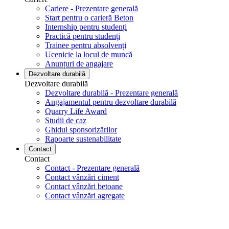
Cariere - Prezentare generală
Start pentru o carieră Beton
Internship pentru studenți
Practică pentru studenți
Trainee pentru absolvenți
Ucenicie la locul de muncă
Anunțuri de angajare
Dezvoltare durabilă
Dezvoltare durabilă
Dezvoltare durabilă - Prezentare generală
Angajamentul pentru dezvoltare durabilă
Quarry Life Award
Studii de caz
Ghidul sponsorizărilor
Rapoarte sustenabilitate
Contact
Contact
Contact - Prezentare generală
Contact vânzări ciment
Contact vânzări betoane
Contact vânzări agregate