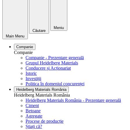
Meniu
Căutare
Main Menu
Companie
Companie
Companie - Prezentare generală
Grupul Heidelberg Materials
Conducere și Acționariat
Istoric
Investiții
Politica în domeniul concurenței
Heidelberg Materials România
Heidelberg Materials România
Heidelberg Materials România - Prezentare generală
Ciment
Betoane
Agregate
Procese de producție
Știați că?