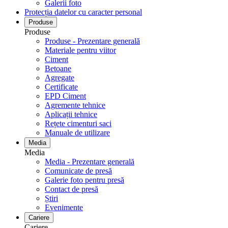
Galerii foto
Protecția datelor cu caracter personal
Produse
Produse
Produse - Prezentare generală
Materiale pentru viitor
Ciment
Betoane
Agregate
Certificate
EPD Ciment
Agremente tehnice
Aplicații tehnice
Rețete cimenturi saci
Manuale de utilizare
Media
Media
Media - Prezentare generală
Comunicate de presă
Galerie foto pentru ​​​​​​​presă
Contact de presă
Știri
Evenimente
Cariere
Cariere