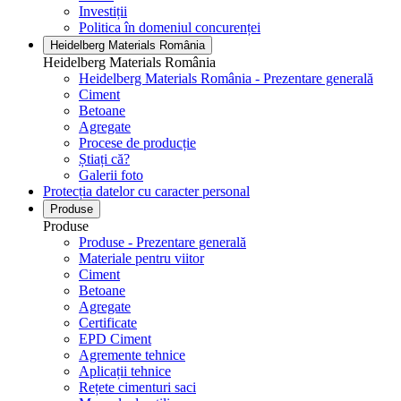
Investiții
Politica în domeniul concurenței
Heidelberg Materials România
Heidelberg Materials România
Heidelberg Materials România - Prezentare generală
Ciment
Betoane
Agregate
Procese de producție
Știați că?
Galerii foto
Protecția datelor cu caracter personal
Produse
Produse
Produse - Prezentare generală
Materiale pentru viitor
Ciment
Betoane
Agregate
Certificate
EPD Ciment
Agremente tehnice
Aplicații tehnice
Rețete cimenturi saci