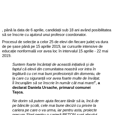
, până la data de 6 aprilie, candidații sub 18 ani având posibilitatea
să se înscrie cu ajutorul unui profesor coordonator.
Procesul de selecție a celor 25 de elevi din fiecare județ va dura
de pe șase până pe 15 aprilie 2019, iar cursurile intensive de
educație nonformală vor avea loc în intervalul 15 aprilie - 22 mai
2019.
Suntem foarte încântați de această inițiativă și de
faptul că elevii din comunitatea noastră vor intra în
legătură cu cei mai buni profesioniști din domeniu, de
la care cu siguranță vor avea foarte multe de învățat.
Îi încurajăm să se înscrie în număr cât mai mare!
”,
a
declarat Daniela Ursache, primarul comunei
Tașca.
Ne dorim să putem ajuta fiecare tânăr să ia, încă de
pe băncile școlii, cele mai bune decizii cu privire la
cariera pe care o va urma, iar pentru asta, proiecte
precum Start pentru o carieră BETON sunt absolut