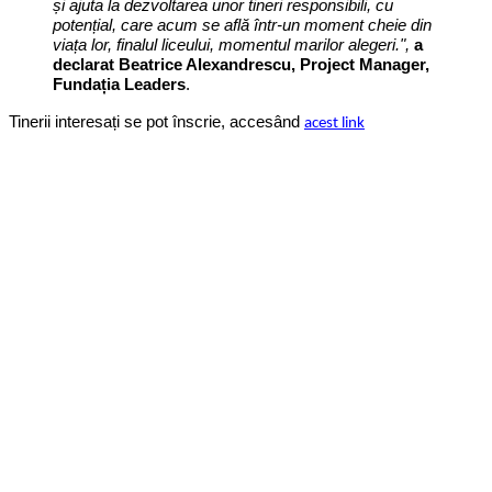
și ajuta la dezvoltarea unor tineri responsibili, cu
potențial, care acum se află într-un moment cheie din
viața lor, finalul liceului, momentul marilor alegeri.",
a
declarat Beatrice Alexandrescu, Project Manager,
Fundația Leaders
.
Tinerii interesați se pot înscrie, accesând
acest link