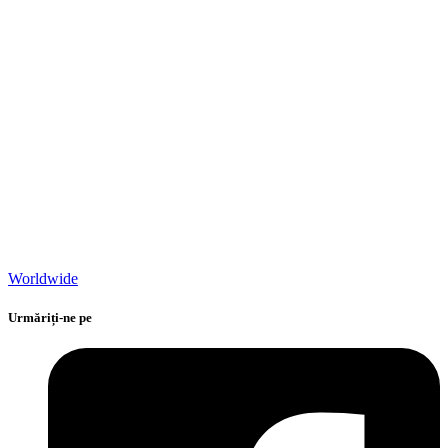
Worldwide
Urmăriți-ne pe