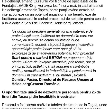
HeidelbergCement. Cursurile vor fi ținute de specialiștii de la
Fundația LEADERS și vor avea loc în luna mai, în cadrul fabricii
HeidelbergCement din Tașca, participanții având ocazia să
interacționeze cu un potențial angajator și să beneficieze de
facilitarea accesului în cadrul procesului de selecție pentru cea de-
a IV-a ediție a Școlii de Ucenicie HeidelbergCement.
Ne dorim să pregătim generații tot mai puternice de
profesioniști care, indiferent de domeniul în care vor
activa, au nevoie să dețină abilități de bună
comunicare în echipă, să poată înțelege și valorifica
oportunitățile profesionale care apar și să își
exploreze zi de zi adevăratul potențial. Prin proiectul
Start pentru o carieră BETON
ne propunem să le
oferim 14 ore de învățare intensivă, prin teorie, dar și
prin practică, astfel încât să aducem o contribuție
reală și semnificativă la îmbunătățirea pieței muncii în
domeniul în care activăm și nu numai.
,
explică
Dumitru Pașcu, Directorul de Resurse Umane al
HeidelbergCement România
.
O oportunitate unică de dezvoltare personală pentru 25 de
tineri din Tașca și din localitățile învecinate
Proiectul a fost lansat astăzi la fabrica de ciment de la Tașca, unde