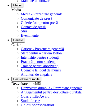
Manuale de utilizare
Media
Media
Media - Prezentare generală
Comunicate de presă
Galerie foto pentru ​​​​​​​presă
Contact de presă
Știri
Evenimente
Cariere
Cariere
Cariere - Prezentare generală
Start pentru o carieră Beton
Internship pentru studenți
Practică pentru studenți
Trainee pentru absolvenți
Ucenicie la locul de muncă
Anunțuri de angajare
Dezvoltare durabilă
Dezvoltare durabilă
Dezvoltare durabilă - Prezentare generală
Angajamentul pentru dezvoltare durabilă
Quarry Life Award
Studii de caz
Ghidul sponsorizărilor