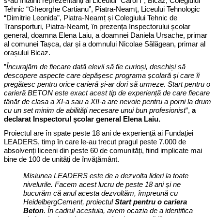
s-au întâlnit reprezentanți ai Liceului “Carol I”, Bicaz, Colegiului
Tehnic “Gheorghe Cartianu”, Piatra-Neamț, Liceului Tehnologic
“Dimitrie Leonida”, Piatra-Neamț și Colegiului Tehnic de
Transporturi, Piatra-Neamț, în prezența Inspectorului școlar
general, doamna Elena Laiu, a doamnei Daniela Ursache, primar
al comunei Tașca, dar și a domnului Nicolae Sălăgean, primar al
orașului Bicaz.
”
Încurajăm de fiecare dată elevii să fie curioși, deschiși să
descopere aspecte care depășesc programa școlară și care îi
pregătesc pentru orice carieră și-ar dori să urmeze. Start pentru o
carieră BETON este exact acest tip de experiență de care fiecare
tânăr de clasa a XI-a sau a XII-a are nevoie pentru a porni la drum
cu un set minim de abilități necesare unui bun profesionist
”,
a
declarat Inspectorul școlar general Elena Laiu.
Proiectul are în spate peste 18 ani de experiență ai Fundației
LEADERS, timp în care le-au trecut pragul peste 7.000 de
absolvenți liceeni din peste 60 de comunități, fiind implicate mai
bine de 100 de unități de învățământ.
Misiunea LEADERS este de a dezvolta lideri la toate
nivelurile. Facem acest lucru de peste 18 ani și ne
bucurăm că anul acesta dezvoltăm, împreună cu
HeidelbergCement, proiectul
Start pentru o cariera
Beton
. În cadrul acestuia, avem ocazia de a identifica