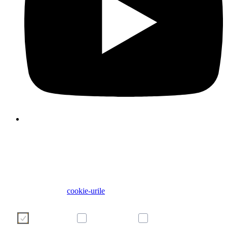
Folosim cookie-uri pentru a face experiența dvs. de utilizator 
site-ul nostru mai plăcută și mai eficientă. Vă rugăm să vă alege
cookie-urile folosind butoanele de mai jos. Informații suplimenta
despre cookie-uri pot fi găsite direct în acest banner și în politi
noastră privind
cookie-urile
Necesare
Preferințe
Analitice