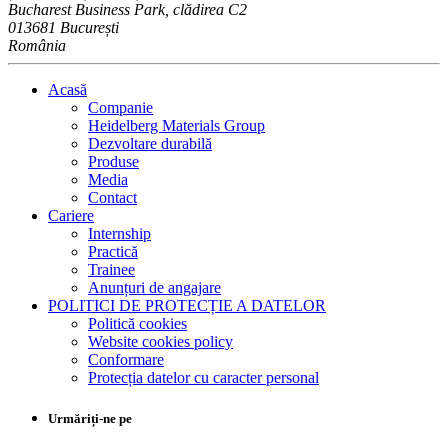
Bucharest Business Park, clădirea C2
013681 București
România
Acasă
Companie
Heidelberg Materials Group
Dezvoltare durabilă
Produse
Media
Contact
Cariere
Internship
Practică
Trainee
Anunțuri de angajare
POLITICI DE PROTECȚIE A DATELOR
Politică cookies
Website cookies policy
Conformare
Protecția datelor cu caracter personal
Urmăriți-ne pe