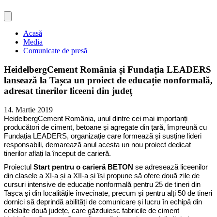
Acasă
Media
Comunicate de presă
HeidelbergCement România și Fundația LEADERS
lansează la Tașca un proiect de educație nonformală,
adresat tinerilor liceeni din județ
14. Martie 2019
HeidelbergCement România, unul dintre cei mai importanți
producători de ciment, betoane și agregate din țară, împreună cu
Fundația LEADERS, organizație care formează și susține lideri
responsabili, demarează anul acesta un nou proiect dedicat
tinerilor aflați la început de carieră.
Proiectul
Start pentru o carieră BETON
se adresează liceenilor
din clasele a XI-a și a XII-a și își propune să ofere două zile de
cursuri intensive de educație nonformală pentru 25 de tineri din
Tașca și din localitățile învecinate, precum și pentru alți 50 de tineri
dornici să deprindă abilități de comunicare și lucru în echipă din
celelalte două județe, care găzduiesc fabricile de ciment