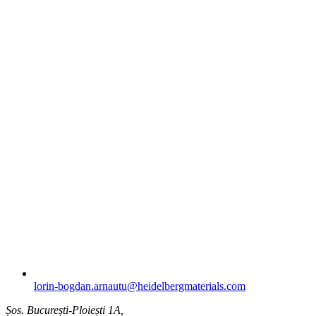
lorin-bogdan.arnautu​@heidelbergmaterials.com
Șos. București-Ploiești 1A,