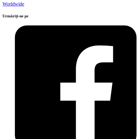
Worldwide
Urmăriți-ne pe