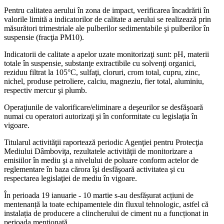
Pentru calitatea aerului în zona de impact, verificarea încadrării în
valorile limită a indicatorilor de calitate a aerului se realizează prin
măsurători trimestriale ale pulberilor sedimentabile şi pulberilor în
suspensie (fracţia PM10).
Indicatorii de calitate a apelor uzate monitorizaţi sunt: pH, materii
totale în suspensie, substanţe extractibile cu solvenţi organici,
reziduu filtrat la 105°C, sulfaţi, cloruri, crom total, cupru, zinc,
nichel, produse petroliere, calciu, magneziu, fier total, aluminiu,
respectiv mercur şi plumb.
Operaţiunile de valorificare/eliminare a deşeurilor se desfăşoară
numai cu operatori autorizaţi şi în conformitate cu legislaţia în
vigoare.
Titularul activităţii raportează periodic Agenţiei pentru Protecţia
Mediului Dâmboviţa, rezultatele activităţii de monitorizare a
emisiilor în mediu şi a nivelului de poluare conform actelor de
reglementare în baza cărora îşi desfăşoară activitatea şi cu
respectarea legislaţiei de mediu în vigoare.
În perioada 19 ianuarie - 10 martie s-au desfășurat acțiuni de
mentenanță la toate echipamentele din fluxul tehnologic, astfel că
instalația de producere a clincherului de ciment nu a funcționat in
perioada menționată.