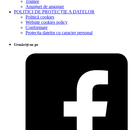
Trainee
Anunțuri de angajare
POLITICI DE PROTECȚIE A DATELOR
Politică cookies
Website cookies policy
Conformare
Protecția datelor cu caracter personal
Urmăriți-ne pe