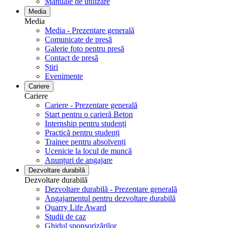
Manuale de utilizare
Media
Media
Media - Prezentare generală
Comunicate de presă
Galerie foto pentru ​​​​​​​presă
Contact de presă
Știri
Evenimente
Cariere
Cariere
Cariere - Prezentare generală
Start pentru o carieră Beton
Internship pentru studenți
Practică pentru studenți
Trainee pentru absolvenți
Ucenicie la locul de muncă
Anunțuri de angajare
Dezvoltare durabilă
Dezvoltare durabilă
Dezvoltare durabilă - Prezentare generală
Angajamentul pentru dezvoltare durabilă
Quarry Life Award
Studii de caz
Ghidul sponsorizărilor