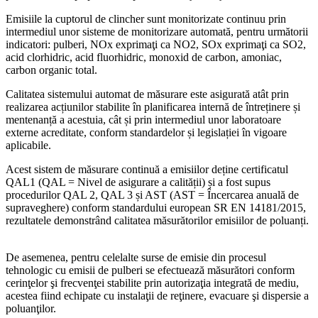
Emisiile la cuptorul de clincher sunt monitorizate continuu prin
intermediul unor sisteme de monitorizare automată, pentru următorii
indicatori: pulberi, NOx exprimaţi ca NO2, SOx exprimaţi ca SO2,
acid clorhidric, acid fluorhidric, monoxid de carbon, amoniac,
carbon organic total.
Calitatea sistemului automat de măsurare este asigurată atât prin
realizarea acțiunilor stabilite în planificarea internă de întreținere și
mentenanță a acestuia, cât și prin intermediul unor laboratoare
externe acreditate, conform standardelor și legislației în vigoare
aplicabile.
Acest sistem de măsurare continuă a emisiilor deține certificatul
QAL1 (QAL = Nivel de asigurare a calității) și a fost supus
procedurilor QAL 2, QAL 3 și AST (AST = Încercarea anuală de
supraveghere) conform standardului european SR EN 14181/2015,
rezultatele demonstrând calitatea măsurătorilor emisiilor de poluanți.
De asemenea, pentru celelalte surse de emisie din procesul
tehnologic cu emisii de pulberi se efectuează măsurători conform
cerinţelor şi frecvenţei stabilite prin autorizaţia integrată de mediu,
acestea fiind echipate cu instalaţii de reţinere, evacuare şi dispersie a
poluanţilor.