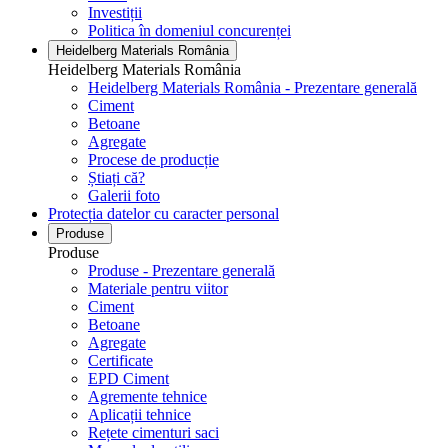
Investiții
Politica în domeniul concurenței
Heidelberg Materials România
Heidelberg Materials România
Heidelberg Materials România - Prezentare generală
Ciment
Betoane
Agregate
Procese de producție
Știați că?
Galerii foto
Protecția datelor cu caracter personal
Produse
Produse
Produse - Prezentare generală
Materiale pentru viitor
Ciment
Betoane
Agregate
Certificate
EPD Ciment
Agremente tehnice
Aplicații tehnice
Rețete cimenturi saci