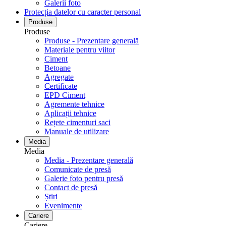
Galerii foto
Protecția datelor cu caracter personal
Produse
Produse
Produse - Prezentare generală
Materiale pentru viitor
Ciment
Betoane
Agregate
Certificate
EPD Ciment
Agremente tehnice
Aplicații tehnice
Rețete cimenturi saci
Manuale de utilizare
Media
Media
Media - Prezentare generală
Comunicate de presă
Galerie foto pentru ​​​​​​​presă
Contact de presă
Știri
Evenimente
Cariere
Cariere