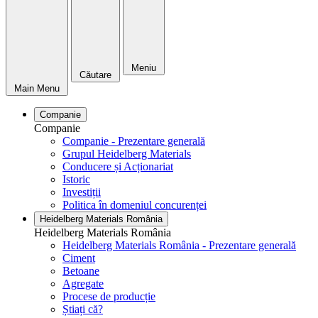
Meniu
Căutare
Main Menu
Companie
Companie
Companie - Prezentare generală
Grupul Heidelberg Materials
Conducere și Acționariat
Istoric
Investiții
Politica în domeniul concurenței
Heidelberg Materials România
Heidelberg Materials România
Heidelberg Materials România - Prezentare generală
Ciment
Betoane
Agregate
Procese de producție
Știați că?