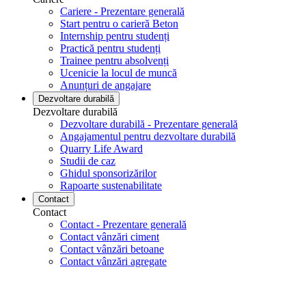
Cariere - Prezentare generală
Start pentru o carieră Beton
Internship pentru studenți
Practică pentru studenți
Trainee pentru absolvenți
Ucenicie la locul de muncă
Anunțuri de angajare
Dezvoltare durabilă
Dezvoltare durabilă
Dezvoltare durabilă - Prezentare generală
Angajamentul pentru dezvoltare durabilă
Quarry Life Award
Studii de caz
Ghidul sponsorizărilor
Rapoarte sustenabilitate
Contact
Contact
Contact - Prezentare generală
Contact vânzări ciment
Contact vânzări betoane
Contact vânzări agregate