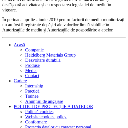
desfășoară activitatea și cu respectarea legislației de mediu în
vigoare.
În perioada aprilie - iunie 2019 pentru factorii de mediu monitorizați
nu au fost înregistrate depășiri ale valorilor limită stabilite în
Autorizațiile de mediu și Autorizațiile de gospodărire a apelor.
Acasă
Companie
Heidelberg Materials Group
Dezvoltare durabilă
Produse
Media
Contact
Cariere
Internship
Practică
Trainee
Anunțuri de angajare
POLITICI DE PROTECȚIE A DATELOR
Politică cookies
Website cookies policy
Conformare
Protecția datelor cu caracter personal