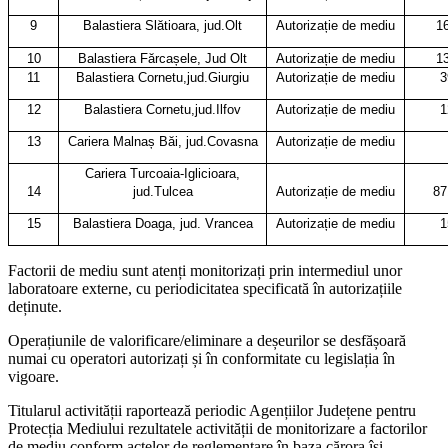
9
Balastiera Slătioara, jud.Olt
Autorizație de mediu
1
10
Balastiera Fărcașele, Jud Olt
Autorizație de mediu
1
11
Balastiera Cornetu,jud.Giurgiu
Autorizație de mediu
3
12
Balastiera Cornetu,jud.Ilfov
Autorizație de mediu
1
13
Cariera Malnaș Băi, jud.Covasna
Autorizație de mediu
Cariera Turcoaia-Iglicioara,
14
jud.Tulcea
Autorizație de mediu
87
15
Balastiera Doaga, jud. Vrancea
Autorizație de mediu
1
Factorii de mediu sunt atenți monitorizați prin intermediul unor
laboratoare externe, cu periodicitatea specificată în autorizațiile
deținute.
Operațiunile de valorificare/eliminare a deșeurilor se desfășoară
numai cu operatori autorizați și în conformitate cu legislația în
vigoare.
Titularul activității raportează periodic Agențiilor Județene pentru
Protecția Mediului rezultatele activității de monitorizare a factorilor
de mediu conform actelor de reglementare în baza cărora își