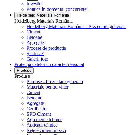
Investiții
Politica în domeniul concurenței
Heidelberg Materials România
Heidelberg Materials România
Heidelberg Materials România - Prezentare generală
Ciment
Betoane
Agregate
Procese de producție
Știați că?
Galerii foto
Protecția datelor cu caracter personal
Produse
Produse
Produse - Prezentare generală
Materiale pentru viitor
Ciment
Betoane
Agregate
Certificate
EPD Ciment
Agremente tehnice
Aplicații tehnice
Rețete cimenturi saci