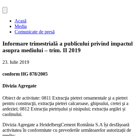
Acasă
Media
Comunicate de presă
Informare trimestrială a publicului privind impactul
asupra mediului – trim. II 2019
23. Iulie 2019
conform HG 878/2005
Divizia Agregate
Obiect de activitate: 0811 Extracţia pietrei ornamentale şi a pietrei
pentru construcţii, extracţia pietrei calcaroase, ghipsului, cretei şi a
ardeziei; 0812 Extracția pietrișului și nisipului; extracția argilei și
caolinului.
Divizia Agregate a HeidelbergCement România S.A își desfășoară
activitatea în conformitate cu prevederile următoarelor autorizații de
mediu: