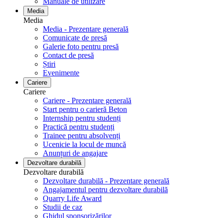
Manuale de utilizare
Media
Media
Media - Prezentare generală
Comunicate de presă
Galerie foto pentru ​​​​​​​presă
Contact de presă
Știri
Evenimente
Cariere
Cariere
Cariere - Prezentare generală
Start pentru o carieră Beton
Internship pentru studenți
Practică pentru studenți
Trainee pentru absolvenți
Ucenicie la locul de muncă
Anunțuri de angajare
Dezvoltare durabilă
Dezvoltare durabilă
Dezvoltare durabilă - Prezentare generală
Angajamentul pentru dezvoltare durabilă
Quarry Life Award
Studii de caz
Ghidul sponsorizărilor