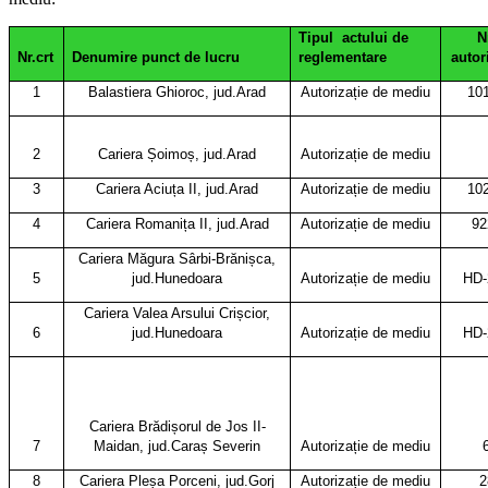
Tipul actului de
N
Nr.crt
Denumire punct de lucru
reglementare
autor
1
Balastiera Ghioroc, jud.Arad
Autorizație de mediu
10
2
Cariera Șoimoș, jud.Arad
Autorizație de mediu
3
Cariera Aciuța II, jud.Arad
Autorizație de mediu
10
4
Cariera Romanița II, jud.Arad
Autorizație de mediu
92
Cariera Măgura Sârbi-Brănișca,
5
jud.Hunedoara
Autorizație de mediu
HD-
Cariera Valea Arsului Crișcior,
6
jud.Hunedoara
Autorizație de mediu
HD-
Cariera Brădișorul de Jos II-
7
Maidan, jud.Caraș Severin
Autorizație de mediu
8
Cariera Pleșa Porceni, jud.Gorj
Autorizație de mediu
2