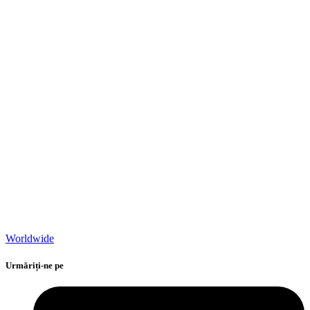
Worldwide
Urmăriți-ne pe