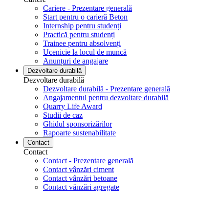
Cariere - Prezentare generală
Start pentru o carieră Beton
Internship pentru studenți
Practică pentru studenți
Trainee pentru absolvenți
Ucenicie la locul de muncă
Anunțuri de angajare
Dezvoltare durabilă
Dezvoltare durabilă
Dezvoltare durabilă - Prezentare generală
Angajamentul pentru dezvoltare durabilă
Quarry Life Award
Studii de caz
Ghidul sponsorizărilor
Rapoarte sustenabilitate
Contact
Contact
Contact - Prezentare generală
Contact vânzări ciment
Contact vânzări betoane
Contact vânzări agregate