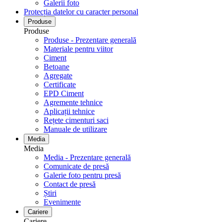
Galerii foto
Protecția datelor cu caracter personal
Produse
Produse
Produse - Prezentare generală
Materiale pentru viitor
Ciment
Betoane
Agregate
Certificate
EPD Ciment
Agremente tehnice
Aplicații tehnice
Rețete cimenturi saci
Manuale de utilizare
Media
Media
Media - Prezentare generală
Comunicate de presă
Galerie foto pentru ​​​​​​​presă
Contact de presă
Știri
Evenimente
Cariere
Cariere