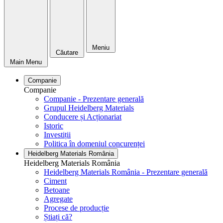
Meniu
Căutare
Main Menu
Companie
Companie
Companie - Prezentare generală
Grupul Heidelberg Materials
Conducere și Acționariat
Istoric
Investiții
Politica în domeniul concurenței
Heidelberg Materials România
Heidelberg Materials România
Heidelberg Materials România - Prezentare generală
Ciment
Betoane
Agregate
Procese de producție
Știați că?