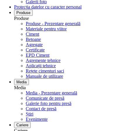
Galerii foto
Protecția datelor cu caracter personal
Produse
Produse
Produse - Prezentare generală
Materiale pentru viitor
Ciment
Betoane
Agregate
Certificate
EPD Ciment
Agremente tehnice
Aplicații tehnice
Rețete cimenturi saci
Manuale de utilizare
Media
Media
Media - Prezentare generală
Comunicate de presă
Galerie foto pentru ​​​​​​​presă
Contact de presă
Știri
Evenimente
Cariere
Cariere