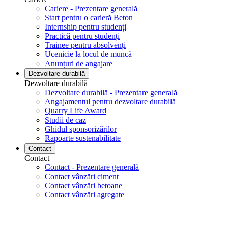
Cariere - Prezentare generală
Start pentru o carieră Beton
Internship pentru studenți
Practică pentru studenți
Trainee pentru absolvenți
Ucenicie la locul de muncă
Anunțuri de angajare
Dezvoltare durabilă
Dezvoltare durabilă
Dezvoltare durabilă - Prezentare generală
Angajamentul pentru dezvoltare durabilă
Quarry Life Award
Studii de caz
Ghidul sponsorizărilor
Rapoarte sustenabilitate
Contact
Contact
Contact - Prezentare generală
Contact vânzări ciment
Contact vânzări betoane
Contact vânzări agregate