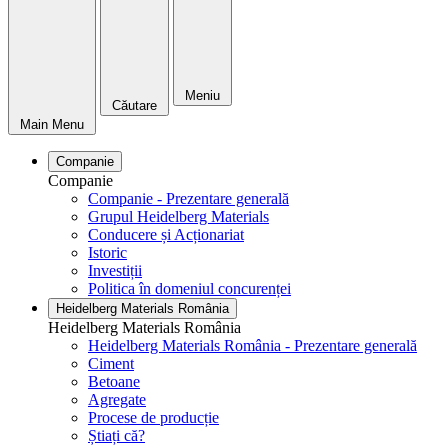
Meniu
Căutare
Main Menu
Companie
Companie
Companie - Prezentare generală
Grupul Heidelberg Materials
Conducere și Acționariat
Istoric
Investiții
Politica în domeniul concurenței
Heidelberg Materials România
Heidelberg Materials România
Heidelberg Materials România - Prezentare generală
Ciment
Betoane
Agregate
Procese de producție
Știați că?