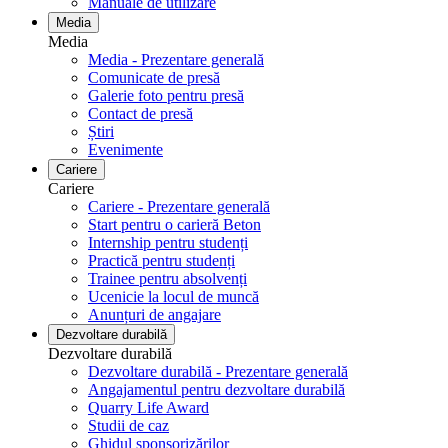
Manuale de utilizare
Media
Media
Media - Prezentare generală
Comunicate de presă
Galerie foto pentru ​​​​​​​presă
Contact de presă
Știri
Evenimente
Cariere
Cariere
Cariere - Prezentare generală
Start pentru o carieră Beton
Internship pentru studenți
Practică pentru studenți
Trainee pentru absolvenți
Ucenicie la locul de muncă
Anunțuri de angajare
Dezvoltare durabilă
Dezvoltare durabilă
Dezvoltare durabilă - Prezentare generală
Angajamentul pentru dezvoltare durabilă
Quarry Life Award
Studii de caz
Ghidul sponsorizărilor