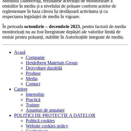
Mediului Dâmbovița, rezultatele activității de monitorizare a
emisiilor în mediu și a nivelului de poluare conform actelor de
reglementare în baza cărora își desfășoară activitatea și cu
respectarea legislației de mediu în vigoare.
În perioada
octombrie – decembrie 2023
, pentru factorii de mediu
monitorizați nu au fost înregistrate depășiri ale valorilor limită de
emisie pentru poluanți, stabilite în Autorizațiile integrate de mediu.
Acasă
Companie
Heidelberg Materials Group
Dezvoltare durabilă
Produse
Media
Contact
Cariere
Internship
Practică
Trainee
Anunțuri de angajare
POLITICI DE PROTECȚIE A DATELOR
Politică cookies
Website cookies policy