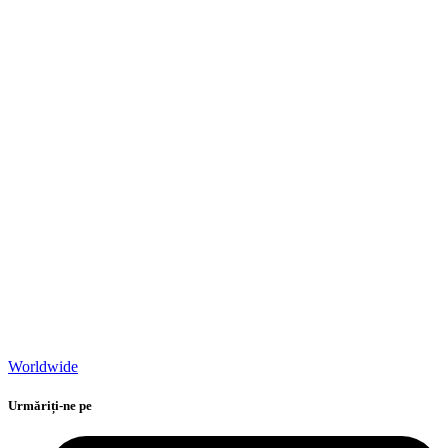
Worldwide
Urmăriți-ne pe