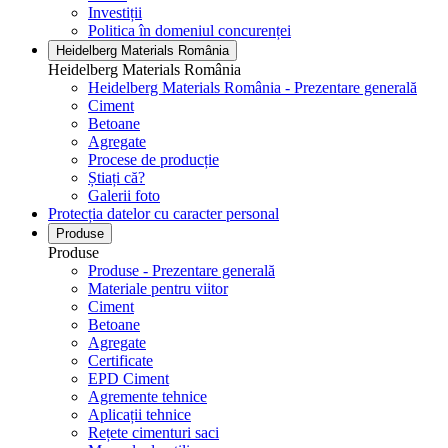
Investiții
Politica în domeniul concurenței
Heidelberg Materials România
Heidelberg Materials România
Heidelberg Materials România - Prezentare generală
Ciment
Betoane
Agregate
Procese de producție
Știați că?
Galerii foto
Protecția datelor cu caracter personal
Produse
Produse
Produse - Prezentare generală
Materiale pentru viitor
Ciment
Betoane
Agregate
Certificate
EPD Ciment
Agremente tehnice
Aplicații tehnice
Rețete cimenturi saci