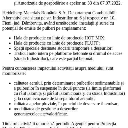
și Autorizația de gospodărire a apelor nr. 33 din 07.07.2022.
Heidelberg Materials România S.A. Departament Combustibili
Alternativi este situat pe str. Industriilor nr. 6 și respectiv nr. 10,
Fieni, jud. Dâmbovița, având următoarele instalații și surse cu
potențial de emisie de pulberi pe amplasament:
Hala de producție cu linie de producție HOT MIX;
Hala de producție cu linie de producție FLUFF;
Spații speciale destinate stocării temporare a deșeurilor;
Traficul auto intern pe platforme betonate și drumul de acces
(strada Industriilor), care este parțial betonat.
Pentru cunoașterea impactului activității asupra mediului, sunt
monitorizate:
calitatea aerului, prin determinarea pulberilor sedimentabile și
a pulberilor în suspensie în două puncte (la limita platformei
cu râul Ialomița și pârâul Ialomicioara și cu strada Industriilor)
și la coșul evacuare de la separatorul aeraulic;
calitatea apelor pluviale, în punctul de deversare în emisar;
modalitatea de gestiune a deșeurilor
generate/colectate/valorificate.
Titularul activității raportează periodic Agenției pentru Protecția