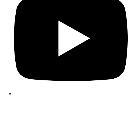
Folosim cookie-uri pentru a face experiența dvs. de utilizator 
site-ul nostru mai plăcută și mai eficientă. Vă rugăm să vă alege
cookie-urile folosind butoanele de mai jos. Informații suplimenta
despre cookie-uri pot fi găsite direct în acest banner și în politi