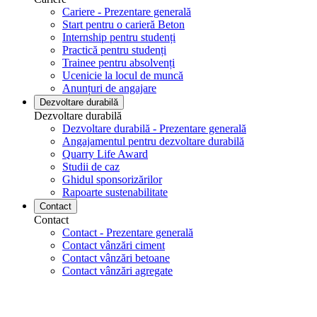
Cariere - Prezentare generală
Start pentru o carieră Beton
Internship pentru studenți
Practică pentru studenți
Trainee pentru absolvenți
Ucenicie la locul de muncă
Anunțuri de angajare
Dezvoltare durabilă
Dezvoltare durabilă
Dezvoltare durabilă - Prezentare generală
Angajamentul pentru dezvoltare durabilă
Quarry Life Award
Studii de caz
Ghidul sponsorizărilor
Rapoarte sustenabilitate
Contact
Contact
Contact - Prezentare generală
Contact vânzări ciment
Contact vânzări betoane
Contact vânzări agregate