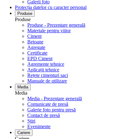
Galerii foto
Protecția datelor cu caracter personal
Produse
Produse
Produse - Prezentare generală
Materiale pentru viitor
Ciment
Betoane
Agregate
Certificate
EPD Ciment
Agremente tehnice
Aplicații tehnice
Rețete cimenturi saci
Manuale de utilizare
Media
Media
Media - Prezentare generală
Comunicate de presă
Galerie foto pentru ​​​​​​​presă
Contact de presă
Știri
Evenimente
Cariere
Cariere