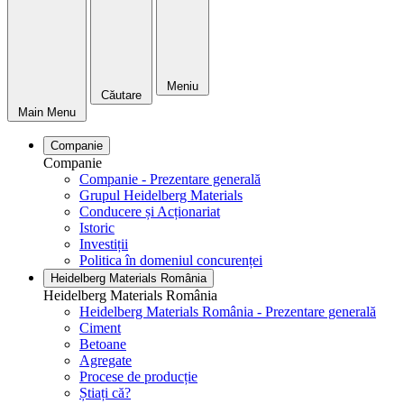
Meniu
Căutare
Main Menu
Companie
Companie
Companie - Prezentare generală
Grupul Heidelberg Materials
Conducere și Acționariat
Istoric
Investiții
Politica în domeniul concurenței
Heidelberg Materials România
Heidelberg Materials România
Heidelberg Materials România - Prezentare generală
Ciment
Betoane
Agregate
Procese de producție
Știați că?