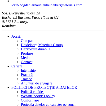
lorin-bogdan.arnautu​@heidelbergmaterials.com
Șos. București-Ploiești 1A,
Bucharest Business Park, clădirea C2
013681 București
România
Acasă
Companie
Heidelberg Materials Group
Dezvoltare durabilă
Produse
Media
Contact
Cariere
Internship
Practică
Trainee
Anunțuri de angajare
POLITICI DE PROTECȚIE A DATELOR
Politică cookies
Website cookies policy
Conformare
Protecția datelor cu caracter personal