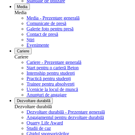
Manuale de utilizare
Media
Media
Media - Prezentare generală
Comunicate de presă
Galerie foto pentru ​​​​​​​presă
Contact de presă
Știri
Evenimente
Cariere
Cariere
Cariere - Prezentare generală
Start pentru o carieră Beton
Internship pentru studenți
Practică pentru studenți
Trainee pentru absolvenți
Ucenicie la locul de muncă
Anunțuri de angajare
Dezvoltare durabilă
Dezvoltare durabilă
Dezvoltare durabilă - Prezentare generală
Angajamentul pentru dezvoltare durabilă
Quarry Life Award
Studii de caz
Ghidul sponsorizărilor