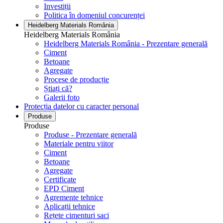
Investiții
Politica în domeniul concurenței
Heidelberg Materials România
Heidelberg Materials România
Heidelberg Materials România - Prezentare generală
Ciment
Betoane
Agregate
Procese de producție
Știați că?
Galerii foto
Protecția datelor cu caracter personal
Produse
Produse
Produse - Prezentare generală
Materiale pentru viitor
Ciment
Betoane
Agregate
Certificate
EPD Ciment
Agremente tehnice
Aplicații tehnice
Rețete cimenturi saci