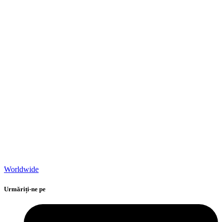
Worldwide
Urmăriți-ne pe