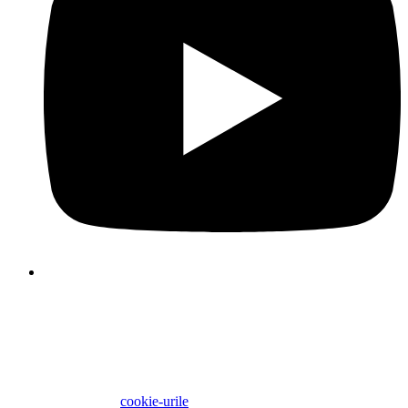
Folosim cookie-uri pentru a face experiența dvs. de utilizator 
site-ul nostru mai plăcută și mai eficientă. Vă rugăm să vă alege
cookie-urile folosind butoanele de mai jos. Informații suplimenta
despre cookie-uri pot fi găsite direct în acest banner și în politi
noastră privind
cookie-urile