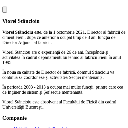
Viorel Stăncioiu
Viorel Stăncioiu
este, de la 1 octombrie 2021, Director al fabricii de
ciment Fieni, după ce anterior a ocupat timp de 3 ani funcția de
Director Adjunct al fabricii.
Viorel Stănciou are o experiență de 26 de ani, începându-și
activitatea în cadrul departamentului tehnic al fabricii Fieni în anul
1995.
În noua sa calitate de Director de fabrică, domnul Stăncioiu va
continua să coordoneze și activitatea Secției mentenanță.
În perioada 2003 - 2013 a ocupat mai multe funcții, printre care cea
de Inginer de sistem și Șef secție mentenanță.
Viorel Stăncioiu este absolvent al Facultății de Fizică din cadrul
Universității București.
Companie