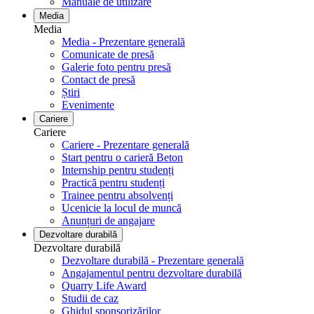
Manuale de utilizare
Media
Media
Media - Prezentare generală
Comunicate de presă
Galerie foto pentru ​​​​​​​presă
Contact de presă
Știri
Evenimente
Cariere
Cariere
Cariere - Prezentare generală
Start pentru o carieră Beton
Internship pentru studenți
Practică pentru studenți
Trainee pentru absolvenți
Ucenicie la locul de muncă
Anunțuri de angajare
Dezvoltare durabilă
Dezvoltare durabilă
Dezvoltare durabilă - Prezentare generală
Angajamentul pentru dezvoltare durabilă
Quarry Life Award
Studii de caz
Ghidul sponsorizărilor