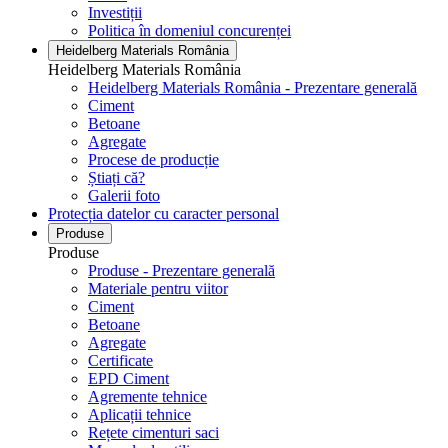
Investiții
Politica în domeniul concurenței
Heidelberg Materials România
Heidelberg Materials România
Heidelberg Materials România - Prezentare generală
Ciment
Betoane
Agregate
Procese de producție
Știați că?
Galerii foto
Protecția datelor cu caracter personal
Produse
Produse
Produse - Prezentare generală
Materiale pentru viitor
Ciment
Betoane
Agregate
Certificate
EPD Ciment
Agremente tehnice
Aplicații tehnice
Rețete cimenturi saci