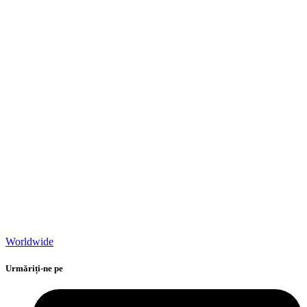
Worldwide
Urmăriți-ne pe