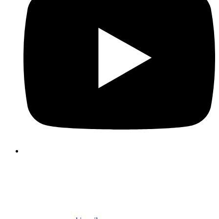
Folosim cookie-uri pentru a face experiența dvs. de utilizator 
site-ul nostru mai plăcută și mai eficientă. Vă rugăm să vă alege
cookie-urile folosind butoanele de mai jos. Informații suplimenta
despre cookie-uri pot fi găsite direct în acest banner și în politi