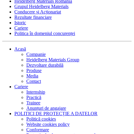
Heidelberg Materials România
Grupul Heidelberg Materials
Conducere și Acționariat
Rezultate financiare
Istoric
Cariere
Politica în domeniul concurenței
Acasă
Companie
Heidelberg Materials Group
Dezvoltare durabilă
Produse
Media
Contact
Cariere
Internship
Practică
Trainee
Anunțuri de angajare
POLITICI DE PROTECȚIE A DATELOR
Politică cookies
Website cookies policy
Conformare