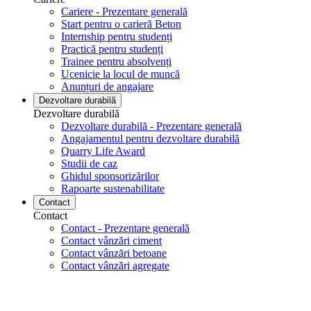
Cariere - Prezentare generală
Start pentru o carieră Beton
Internship pentru studenți
Practică pentru studenți
Trainee pentru absolvenți
Ucenicie la locul de muncă
Anunțuri de angajare
Dezvoltare durabilă
Dezvoltare durabilă
Dezvoltare durabilă - Prezentare generală
Angajamentul pentru dezvoltare durabilă
Quarry Life Award
Studii de caz
Ghidul sponsorizărilor
Rapoarte sustenabilitate
Contact
Contact
Contact - Prezentare generală
Contact vânzări ciment
Contact vânzări betoane
Contact vânzări agregate