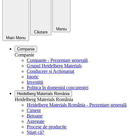
Meniu
Căutare
Main Menu
Companie
Companie
Companie - Prezentare generală
Grupul Heidelberg Materials
Conducere și Acționariat
Istoric
Investiții
Politica în domeniul concurenței
Heidelberg Materials România
Heidelberg Materials România
Heidelberg Materials România - Prezentare generală
Ciment
Betoane
Agregate
Procese de producție
Știați că?