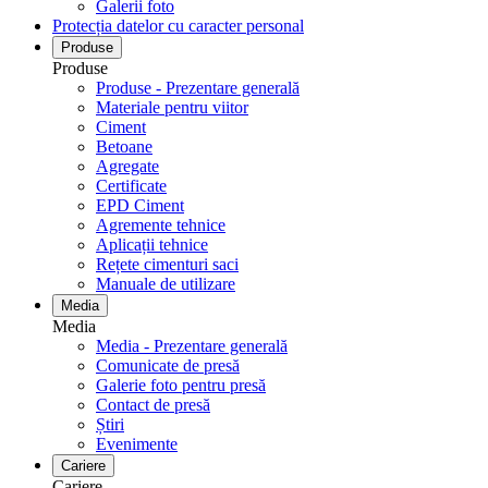
Galerii foto
Protecția datelor cu caracter personal
Produse
Produse
Produse - Prezentare generală
Materiale pentru viitor
Ciment
Betoane
Agregate
Certificate
EPD Ciment
Agremente tehnice
Aplicații tehnice
Rețete cimenturi saci
Manuale de utilizare
Media
Media
Media - Prezentare generală
Comunicate de presă
Galerie foto pentru ​​​​​​​presă
Contact de presă
Știri
Evenimente
Cariere
Cariere