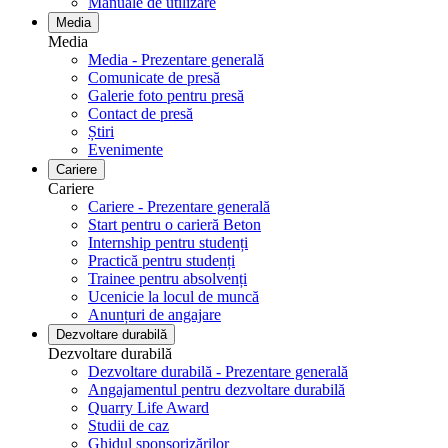
Manuale de utilizare
Media
Media
Media - Prezentare generală
Comunicate de presă
Galerie foto pentru ​​​​​​​presă
Contact de presă
Știri
Evenimente
Cariere
Cariere
Cariere - Prezentare generală
Start pentru o carieră Beton
Internship pentru studenți
Practică pentru studenți
Trainee pentru absolvenți
Ucenicie la locul de muncă
Anunțuri de angajare
Dezvoltare durabilă
Dezvoltare durabilă
Dezvoltare durabilă - Prezentare generală
Angajamentul pentru dezvoltare durabilă
Quarry Life Award
Studii de caz
Ghidul sponsorizărilor