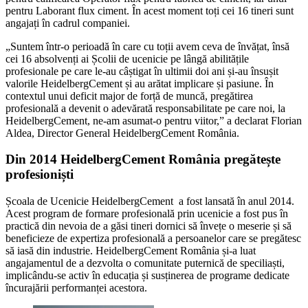
pentru Laborant flux ciment. În acest moment toți cei 16 tineri sunt
angajați în cadrul companiei.
„Suntem într-o perioadă în care cu toții avem ceva de învățat, însă
cei 16 absolvenți ai Școlii de ucenicie pe lângă abilitățile
profesionale pe care le-au câștigat în ultimii doi ani și-au însușit
valorile HeidelbergCement și au arătat implicare și pasiune. În
contextul unui deficit major de forță de muncă, pregătirea
profesională a devenit o adevărată responsabilitate pe care noi, la
HeidelbergCement, ne-am asumat-o pentru viitor,” a declarat Florian
Aldea, Director General HeidelbergCement România.
Din 2014 HeidelbergCement România pregătește
profesioniști
Școala de Ucenicie HeidelbergCement a fost lansată în anul 2014.
Acest program de formare profesională prin ucenicie a fost pus în
practică din nevoia de a găsi tineri dornici să învețe o meserie și să
beneficieze de expertiza profesională a persoanelor care se pregătesc
să iasă din industrie. HeidelbergCement România și-a luat
angajamentul de a dezvolta o comunitate puternică de speciliaști,
implicându-se activ în educația și susținerea de programe dedicate
încurajării performanței acestora.