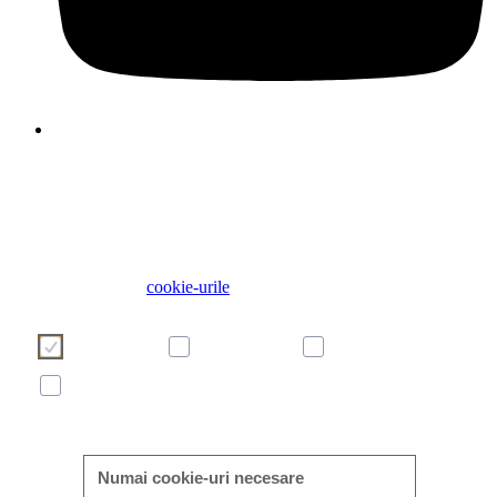
Folosim cookie-uri pentru a face experiența dvs. de utilizator 
site-ul nostru mai plăcută și mai eficientă. Vă rugăm să vă alege
cookie-urile folosind butoanele de mai jos. Informații suplimenta
despre cookie-uri pot fi găsite direct în acest banner și în politi
noastră privind
cookie-urile
Necesare
Preferințe
Analitice
Marketing
Detalii
Numai cookie-uri necesare