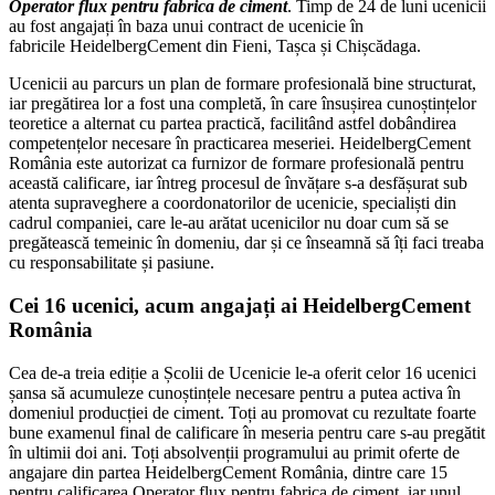
Operator flux pentru fabrica de ciment
. Timp de 24 de luni ucenicii
au fost angajați în baza unui contract de ucenicie în
fabricile HeidelbergCement din Fieni, Tașca și Chișcădaga.
Ucenicii au parcurs un plan de formare profesională bine structurat,
iar pregătirea lor a fost una completă, în care însușirea cunoștințelor
teoretice a alternat cu partea practică, facilitând astfel dobândirea
competențelor necesare în practicarea meseriei. HeidelbergCement
România este autorizat ca furnizor de formare profesională pentru
această calificare, iar întreg procesul de învățare s-a desfășurat sub
atenta supraveghere a coordonatorilor de ucenicie, specialiști din
cadrul companiei, care le-au arătat ucenicilor nu doar cum să se
pregătească temeinic în domeniu, dar și ce înseamnă să îți faci treaba
cu responsabilitate și pasiune.
Cei 16 ucenici, acum angajați ai HeidelbergCement
România
Cea de-a treia ediție a Școlii de Ucenicie le-a oferit celor 16 ucenici
șansa să acumuleze cunoștințele necesare pentru a putea activa în
domeniul producției de ciment. Toți au promovat cu rezultate foarte
bune examenul final de calificare în meseria pentru care s-au pregătit
în ultimii doi ani. Toți absolvenții programului au primit oferte de
angajare din partea HeidelbergCement România, dintre care 15
pentru calificarea Operator flux pentru fabrica de ciment, iar unul