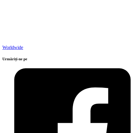
Worldwide
Urmăriți-ne pe