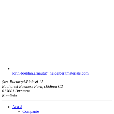
lorin-bogdan.arnautu​@heidelbergmaterials.com
Șos. București-Ploiești 1A,
Bucharest Business Park, clădirea C2
013681 București
România
Acasă
Companie