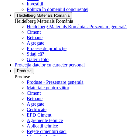
Investiții
Politica în domeniul concurenței
Heidelberg Materials România
Heidelberg Materials România
Heidelberg Materials România - Prezentare generală
Ciment
Betoane
Agregate
Procese de producție
Știați că?
Galerii foto
Protecția datelor cu caracter personal
Produse
Produse
Produse - Prezentare generală
Materiale pentru viitor
Ciment
Betoane
Agregate
Certificate
EPD Ciment
Agremente tehnice
Aplicații tehnice
Rețete cimenturi saci