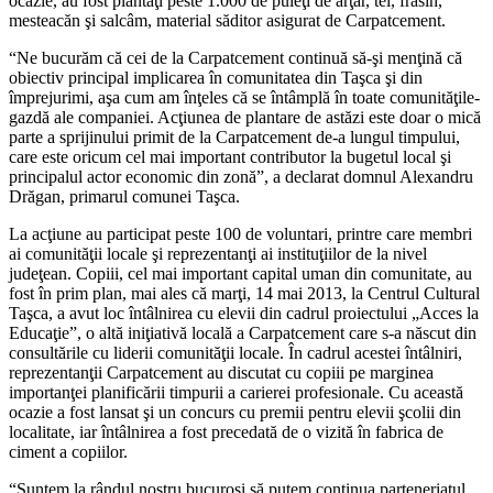
ocazie, au fost plantaţi peste 1.000 de puieţi de arţar, tei, frasin,
mesteacăn şi salcâm, material săditor asigurat de Carpatcement.
“Ne bucurăm că cei de la Carpatcement continuă să-şi menţină că
obiectiv principal implicarea în comunitatea din Taşca şi din
împrejurimi, aşa cum am înţeles că se întâmplă în toate comunităţile-
gazdă ale companiei. Acţiunea de plantare de astăzi este doar o mică
parte a sprijinului primit de la Carpatcement de-a lungul timpului,
care este oricum cel mai important contributor la bugetul local şi
principalul actor economic din zonă”, a declarat domnul Alexandru
Drăgan, primarul comunei Taşca.
La acţiune au participat peste 100 de voluntari, printre care membri
ai comunităţii locale şi reprezentanţi ai instituţiilor de la nivel
judeţean. Copiii, cel mai important capital uman din comunitate, au
fost în prim plan, mai ales că marţi, 14 mai 2013, la Centrul Cultural
Taşca, a avut loc întâlnirea cu elevii din cadrul proiectului „Acces la
Educaţie”, o altă iniţiativă locală a Carpatcement care s-a născut din
consultările cu liderii comunităţii locale. În cadrul acestei întâlniri,
reprezentanţii Carpatcement au discutat cu copiii pe marginea
importanţei planificării timpurii a carierei profesionale. Cu această
ocazie a fost lansat şi un concurs cu premii pentru elevii şcolii din
localitate, iar întâlnirea a fost precedată de o vizită în fabrica de
ciment a copiilor.
“Suntem la rândul nostru bucuroşi să putem continua parteneriatul