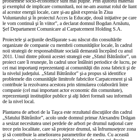
problemele socio-economice sunt mai puţine. Prin ajutorul material
şi exemplul de implicare comunitară, noi ne-am asumat rolul de liant
al acestor energii locale, care şi-au găsit expresia în Ziua
Voluntarului şi în proiectul Acces la Educaţie, două iniţiative pe care
le vom continuă şi în viitor”, a declarat domnul Bogdan Arnăutu,
Şef Departament Comunicare al Carpatcement Holding S.A.
Proiectele şi acţiunile desfăşurate s-au născut din consultările
organizate de companie cu membrii comunităţilor locale, în cadrul
noii strategii de responsabilitate socială demarată începând cu anul
2011. Unul dintre pilonii acestei strategii este „Sfatul Bătrânilor”, un
proiect care îi reuneşte, în cadrul unor întâlniri periodice de lucru, pe
cei mai importanţi reprezentanţi ai comunităţii din zona fabricii şi de
la nivelul judeţului. „Sfatul Bătrânilor” şi-a propus să identifice
problemele din comunităţile limitrofe fabricilor Carpatcement şi să
contribuie la rezolvarea acestora prin stimularea colaborării între
companie (cel mai important actor economic din comunitate),
reprezentanţii instituţiilor publice şi alţi lideri formali sau informali
de la nivel local.
Plantarea de arbori de la Taşca este rezultatul discuţiilor din cadrul
„Sfatului Bătrânilor”, acolo unde domnul primar Alexandru Drăgan
a sesizat necesitatea unei perdele de arbori pe drumul naţional care
trece prin localitate, care să protejeze drumul, să înfrumusețeze zona
şi să contribuie la ameliorarea parametrilor de mediu. Cu această