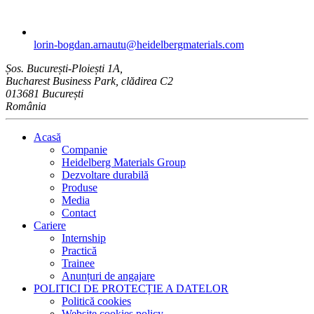
lorin-bogdan.arnautu​@heidelbergmaterials.com
Șos. București-Ploiești 1A,
Bucharest Business Park, clădirea C2
013681 București
România
Acasă
Companie
Heidelberg Materials Group
Dezvoltare durabilă
Produse
Media
Contact
Cariere
Internship
Practică
Trainee
Anunțuri de angajare
POLITICI DE PROTECȚIE A DATELOR
Politică cookies
Website cookies policy