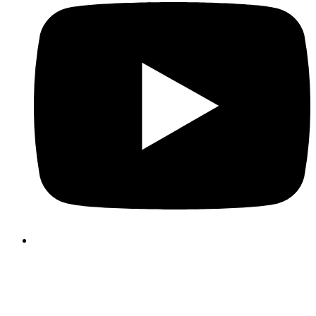
Folosim cookie-uri pentru a face experiența dvs. de utilizator 
site-ul nostru mai plăcută și mai eficientă. Vă rugăm să vă alege
cookie-urile folosind butoanele de mai jos. Informații suplimenta