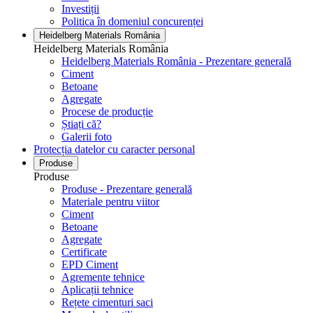
Investiții
Politica în domeniul concurenței
Heidelberg Materials România
Heidelberg Materials România
Heidelberg Materials România - Prezentare generală
Ciment
Betoane
Agregate
Procese de producție
Știați că?
Galerii foto
Protecția datelor cu caracter personal
Produse
Produse
Produse - Prezentare generală
Materiale pentru viitor
Ciment
Betoane
Agregate
Certificate
EPD Ciment
Agremente tehnice
Aplicații tehnice
Rețete cimenturi saci