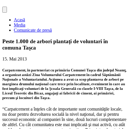
Acasă
Media
Comunicate de presă
Peste 1.000 de arbori plantaţi de voluntari în
comuna Taşca
15. Mai 2013
Carpatcement, în parteneriat cu primăria Comunei Taşca din judeţul Neamţ,
a organizat astăzi Ziua Voluntarului Carpatcement în cadrul Săptămânii
Naţionale a Voluntariatului. Acţiunea a avut ca scop plantarea de arbori pe
marginea drumului naţional care trece prin localitate, eveniment în care au
fost implicaţi voluntari de la Şcoala Generală cu clasele I-VIII Taşca, de la
Liceul Teoretic din Bicaz, angajaţi ai fabricii de ciment, ai primăriei,
precum şi locuitori din Taşca.
“Carpatcement a înţeles cât de importante sunt comunităţile locale,
nu doar pentru dezvoltarea socială la nivel naţional, dar şi pentru
succesul economic al companiei în sine, două lucruri complementare
de altfel. Cu cât comunitatea este mai implicată şi mai activă, cu atât