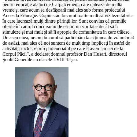
pentru educaţie alături de Carpatcement, care datează de multă
vreme şi care acum se desfăşoară mai ales sub forma proiectului
Acces la Educaţie. Copiii s-au bucurat foarte mult să viziteze fabrica
în care lucrează mulţi dintre părinţii lor. Sunt convins că premiile
oferite în cadrul concursului de eseuri nu vor face decât să îi
stimuleze şi mai mult şi să îi apropie de comunitatea în care trăiesc.
De asemenea, ne-am bucurat să participăm la acţiunea de voluntariat
de astăzi, mai ales că noi suntem de mult timp implicaţi în astfel de
activităţi, inclusiv prin parteneriatul pe care îl avem cu cei de la
Corpul Păcii”, a declarat domnul profesor Dan Husari, directorul
Şcolii Generale cu clasele I-VIII Taşca.