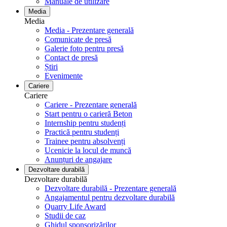
Manuale de utilizare
Media
Media
Media - Prezentare generală
Comunicate de presă
Galerie foto pentru ​​​​​​​presă
Contact de presă
Știri
Evenimente
Cariere
Cariere
Cariere - Prezentare generală
Start pentru o carieră Beton
Internship pentru studenți
Practică pentru studenți
Trainee pentru absolvenți
Ucenicie la locul de muncă
Anunțuri de angajare
Dezvoltare durabilă
Dezvoltare durabilă
Dezvoltare durabilă - Prezentare generală
Angajamentul pentru dezvoltare durabilă
Quarry Life Award
Studii de caz
Ghidul sponsorizărilor