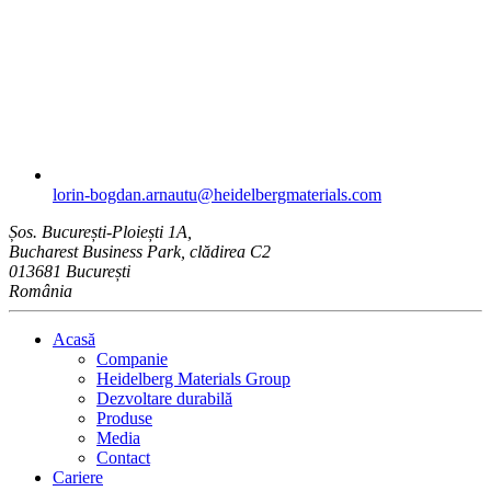
lorin-bogdan.arnautu​@heidelbergmaterials.com
Șos. București-Ploiești 1A,
Bucharest Business Park, clădirea C2
013681 București
România
Acasă
Companie
Heidelberg Materials Group
Dezvoltare durabilă
Produse
Media
Contact
Cariere