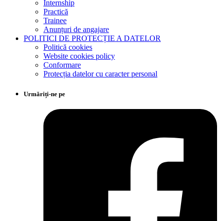
Internship
Practică
Trainee
Anunțuri de angajare
POLITICI DE PROTECȚIE A DATELOR
Politică cookies
Website cookies policy
Conformare
Protecția datelor cu caracter personal
Urmăriți-ne pe