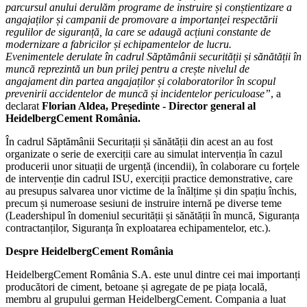
parcursul anului derulăm programe de instruire și conștientizare a
angajaților și campanii de promovare a importanței respectării
regulilor de siguranță, la care se adaugă acțiuni constante de
modernizare a fabricilor și echipamentelor de lucru.
Evenimentele derulate în cadrul Săptămânii securității și sănătății în
muncă reprezintă un bun prilej pentru a crește nivelul de
angajament din partea angajaților și colaboratorilor în scopul
prevenirii accidentelor de muncă și incidentelor periculoase
”
, a
declarat
Florian Aldea,
Președinte - Director general al
HeidelbergCement România.
În cadrul Săptămânii Securitații și sănătății din acest an au fost
organizate o serie de exerciții care au simulat intervenția în cazul
producerii unor situații de urgență (incendii), în colaborare cu forțele
de intervenție din cadrul ISU, exerciții practice demonstrative, care
au presupus salvarea unor victime de la înălțime și din spațiu închis,
precum și numeroase sesiuni de instruire internă pe diverse teme
(Leadershipul în domeniul securității și sănătății în muncă, Siguranța
contractanților, Siguranța în exploatarea echipamentelor, etc.).
Despre HeidelbergCement România
HeidelbergCement România S.A. este unul dintre cei mai importanți
producători de ciment, betoane și agregate de pe piața locală,
membru al grupului german HeidelbergCement. Compania a luat