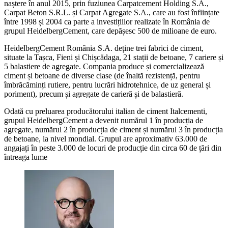
naștere în anul 2015, prin fuziunea Carpatcement Holding S.A.,
Carpat Beton S.R.L. și Carpat Agregate S.A., care au fost înființate
între 1998 și 2004 ca parte a investițiilor realizate în România de
grupul HeidelbergCement, care depășesc 500 de milioane de euro.
HeidelbergCement România S.A. deține trei fabrici de ciment,
situate la Tașca, Fieni și Chișcădaga, 21 stații de betoane, 7 cariere și
5 balastiere de agregate. Compania produce și comercializează
ciment și betoane de diverse clase (de înaltă rezistență, pentru
îmbrăcăminți rutiere, pentru lucrări hidrotehnice, de uz general și
poriment), precum și agregate de carieră și de balastieră.
Odată cu preluarea producătorului italian de ciment Italcementi,
grupul HeidelbergCement a devenit numărul 1 în producția de
agregate, numărul 2 în producția de ciment și numărul 3 în producția
de betoane, la nivel mondial. Grupul are aproximativ 63.000 de
angajați în peste 3.000 de locuri de producție din circa 60 de țări din
întreaga lume