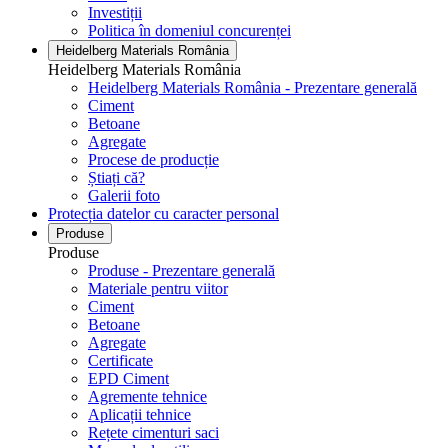
Investiții
Politica în domeniul concurenței
Heidelberg Materials România
Heidelberg Materials România
Heidelberg Materials România - Prezentare generală
Ciment
Betoane
Agregate
Procese de producție
Știați că?
Galerii foto
Protecția datelor cu caracter personal
Produse
Produse
Produse - Prezentare generală
Materiale pentru viitor
Ciment
Betoane
Agregate
Certificate
EPD Ciment
Agremente tehnice
Aplicații tehnice
Rețete cimenturi saci