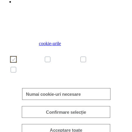
Folosim cookie-uri pentru a face experiența dvs. de utilizator 
site-ul nostru mai plăcută și mai eficientă. Vă rugăm să vă alege
cookie-urile folosind butoanele de mai jos. Informații suplimenta
despre cookie-uri pot fi găsite direct în acest banner și în politi
noastră privind
cookie-urile
Necesare
Preferințe
Analitice
Marketing
Detalii
Numai cookie-uri necesare
Confirmare selecție
Acceptare toate