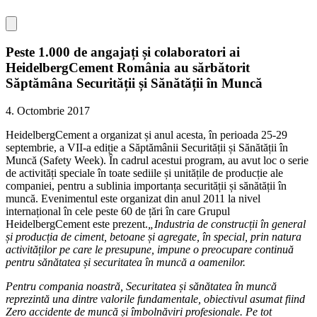
Peste 1.000 de angajați și colaboratori ai
HeidelbergCement România au sărbătorit
Săptămâna Securității și Sănătății în Muncă
4. Octombrie 2017
HeidelbergCement a organizat și anul acesta, în perioada 25-29
septembrie, a VII-a ediție a Săptămânii Securității și Sănătății în
Muncă (Safety Week). În cadrul acestui program, au avut loc o serie
de activități speciale în toate sediile și unitățile de producție ale
companiei, pentru a sublinia importanța securității și sănătății în
muncă. Evenimentul este organizat din anul 2011 la nivel
internațional în cele peste 60 de țări în care Grupul
HeidelbergCement este prezent.
„Industria de construcții în general
și producția de ciment, betoane și agregate, în special, prin natura
activităților pe care le presupune, impune o preocupare continuă
pentru sănătatea și securitatea în muncă a oamenilor.
Pentru
compania noastră, Securitatea și sănătatea în muncă
reprezintă una dintre valorile fundamentale, obiectivul asumat fiind
Zero accidente de muncă și îmbolnăviri profesionale. Pe tot