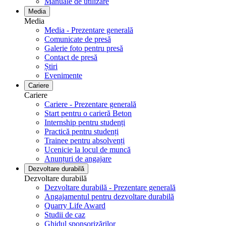
Manuale de utilizare
Media
Media
Media - Prezentare generală
Comunicate de presă
Galerie foto pentru ​​​​​​​presă
Contact de presă
Știri
Evenimente
Cariere
Cariere
Cariere - Prezentare generală
Start pentru o carieră Beton
Internship pentru studenți
Practică pentru studenți
Trainee pentru absolvenți
Ucenicie la locul de muncă
Anunțuri de angajare
Dezvoltare durabilă
Dezvoltare durabilă
Dezvoltare durabilă - Prezentare generală
Angajamentul pentru dezvoltare durabilă
Quarry Life Award
Studii de caz
Ghidul sponsorizărilor