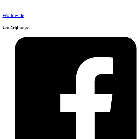
Worldwide
Urmăriți-ne pe