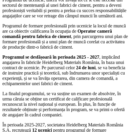
sectorul de mentenanță al unei fabrici de ciment, pentru a deveni
profesioniști veritabili și pentru a prelua cu succes responsabilitățile
angajaților care se vor retrage din câmpul muncii în următorii ani.
Programul de formare profesională prin ucenicie la locul de muncă
are ca obiectiv calificarea în ocupația de
Operator cameră
comandă pentru fabrica de ciment
, prin parcurgerea unui plan de
formare profesională și a unui plan de muncă corelat cu activitatea
de producție dintr-o fabrică de ciment.
Programul se desfășoară în perioada 2025 - 2027
, implicând
angajarea în fabricile Heidelberg Materials România, în baza unui
contract de ucenicie. Pe parcursul celor
24 de luni
, se va beneficia
de instruire practică și teoretică, sub îndrumarea unor specialiști cu
experiență, și se va învăța operarea, din camera de comandă, a
echipamentelor unei fabrici de ciment.
La finalul programului, se va susține un examen de absolvire, în
urma căruia se obține un certificat de calificare profesională
recunoscut la nivel național și european. În plus, în funcție de
rezultatele obținute și performanța în program, se va primi o ofertă
de angajare în cadrul companiei.
În perioada 2025-2027, societatea Heidelberg Materials România
S.A. recrutează
12 ucenici
pentru programul de formare