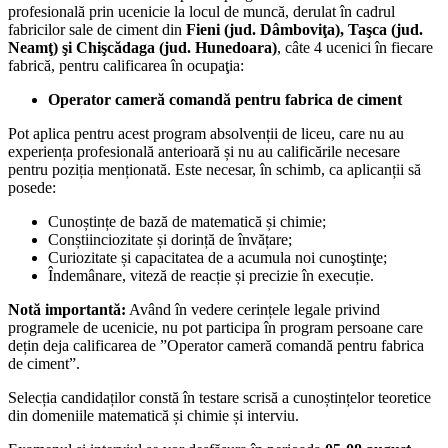
profesională prin ucenicie la locul de muncă, derulat în cadrul
fabricilor sale de ciment din
Fieni (jud. Dâmboviţa), Taşca (jud.
Neamţ) şi Chişcădaga (jud. Hunedoara)
, câte 4 ucenici în fiecare
fabrică, pentru calificarea în ocupaţia:
Operator cameră comandă pentru fabrica de ciment
Pot aplica pentru acest program absolvenții de liceu, care nu au
experiența profesională anterioară și nu au calificările necesare
pentru poziția menționată. Este necesar, în schimb, ca aplicanții să
posede:
Cunoștințe de bază de matematică și chimie;
Conștiinciozitate și dorință de învățare;
Curiozitate și capacitatea de a acumula noi cunoştinţe;
Îndemânare, viteză de reacție și precizie în execuție.
Notă importantă:
Având în vedere cerințele legale privind
programele de ucenicie, nu pot participa în program persoane care
dețin deja calificarea de ”Operator cameră comandă pentru fabrica
de ciment”.
Selecția candidaților constă în testare scrisă a cunoștințelor teoretice
din domeniile matematică și chimie și interviu.