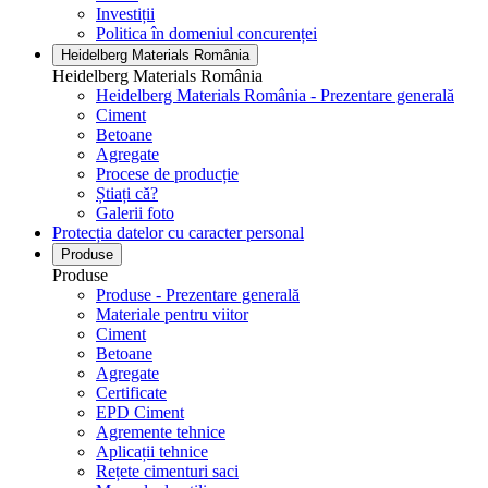
Investiții
Politica în domeniul concurenței
Heidelberg Materials România
Heidelberg Materials România
Heidelberg Materials România - Prezentare generală
Ciment
Betoane
Agregate
Procese de producție
Știați că?
Galerii foto
Protecția datelor cu caracter personal
Produse
Produse
Produse - Prezentare generală
Materiale pentru viitor
Ciment
Betoane
Agregate
Certificate
EPD Ciment
Agremente tehnice
Aplicații tehnice
Rețete cimenturi saci