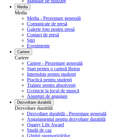
Manuale de utilizare
Media
Media
Media - Prezentare generală
Comunicate de presă
Galerie foto pentru ​​​​​​​presă
Contact de presă
Știri
Evenimente
Cariere
Cariere
Cariere - Prezentare generală
Start pentru o carieră Beton
Internship pentru studenți
Practică pentru studenți
Trainee pentru absolvenți
Ucenicie la locul de muncă
Anunțuri de angajare
Dezvoltare durabilă
Dezvoltare durabilă
Dezvoltare durabilă - Prezentare generală
Angajamentul pentru dezvoltare durabilă
Quarry Life Award
Studii de caz
Ghidul sponsorizărilor