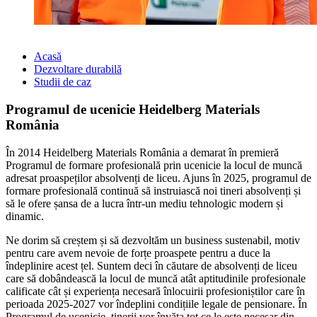
Acasă
Dezvoltare durabilă
Studii de caz
Programul de ucenicie Heidelberg Materials
România
În 2014 Heidelberg Materials România a demarat în premieră
Programul de formare profesională prin ucenicie la locul de muncă
adresat proaspeților absolvenți de liceu. Ajuns în 2025, programul de
formare profesională continuă să instruiască noi tineri absolvenți și
să le ofere șansa de a lucra într-un mediu tehnologic modern și
dinamic.
Ne dorim să creștem și să dezvoltăm un business sustenabil, motiv
pentru care avem nevoie de forțe proaspete pentru a duce la
îndeplinire acest țel. Suntem deci în căutare de absolvenți de liceu
care să dobândească la locul de muncă atât aptitudinile profesionale
calificate cât și experiența necesară înlocuirii profesioniștilor care în
perioada 2025-2027 vor îndeplini condițiile legale de pensionare. În
Programul de ucenicie, tinerii vor învăța tot ce le este necesar din