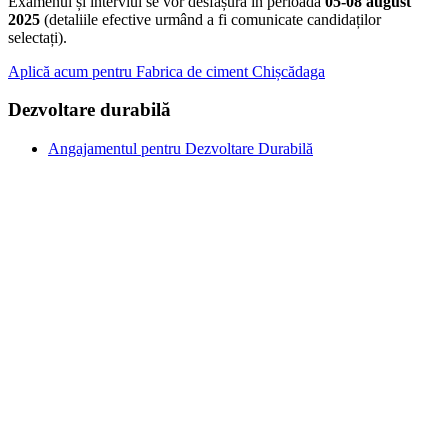
Examenul și interviul se vor desfășura în perioada
05-08 august
2025
(detaliile efective urmând a fi comunicate candidaților
selectați).
Aplică acum pentru Fabrica de ciment Chișcădaga
Dezvoltare durabilă
Angajamentul pentru Dezvoltare Durabilă