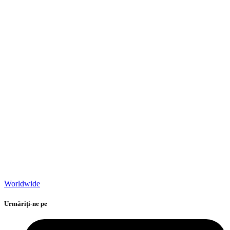
Worldwide
Urmăriți-ne pe