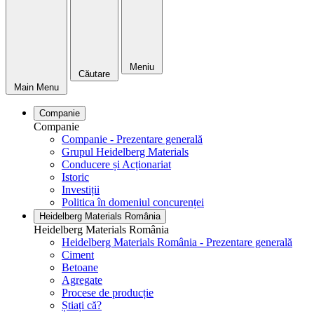
Meniu
Căutare
Main Menu
Companie
Companie
Companie - Prezentare generală
Grupul Heidelberg Materials
Conducere și Acționariat
Istoric
Investiții
Politica în domeniul concurenței
Heidelberg Materials România
Heidelberg Materials România
Heidelberg Materials România - Prezentare generală
Ciment
Betoane
Agregate
Procese de producție
Știați că?