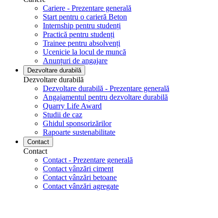
Cariere - Prezentare generală
Start pentru o carieră Beton
Internship pentru studenți
Practică pentru studenți
Trainee pentru absolvenți
Ucenicie la locul de muncă
Anunțuri de angajare
Dezvoltare durabilă
Dezvoltare durabilă
Dezvoltare durabilă - Prezentare generală
Angajamentul pentru dezvoltare durabilă
Quarry Life Award
Studii de caz
Ghidul sponsorizărilor
Rapoarte sustenabilitate
Contact
Contact
Contact - Prezentare generală
Contact vânzări ciment
Contact vânzări betoane
Contact vânzări agregate