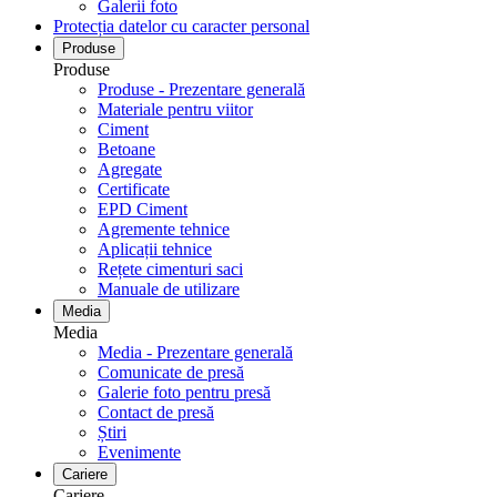
Galerii foto
Protecția datelor cu caracter personal
Produse
Produse
Produse - Prezentare generală
Materiale pentru viitor
Ciment
Betoane
Agregate
Certificate
EPD Ciment
Agremente tehnice
Aplicații tehnice
Rețete cimenturi saci
Manuale de utilizare
Media
Media
Media - Prezentare generală
Comunicate de presă
Galerie foto pentru ​​​​​​​presă
Contact de presă
Știri
Evenimente
Cariere
Cariere