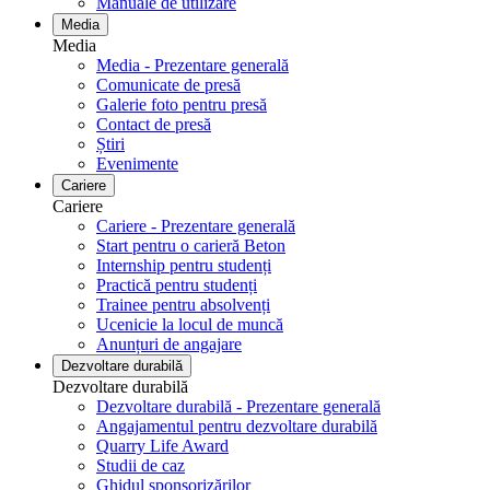
Manuale de utilizare
Media
Media
Media - Prezentare generală
Comunicate de presă
Galerie foto pentru ​​​​​​​presă
Contact de presă
Știri
Evenimente
Cariere
Cariere
Cariere - Prezentare generală
Start pentru o carieră Beton
Internship pentru studenți
Practică pentru studenți
Trainee pentru absolvenți
Ucenicie la locul de muncă
Anunțuri de angajare
Dezvoltare durabilă
Dezvoltare durabilă
Dezvoltare durabilă - Prezentare generală
Angajamentul pentru dezvoltare durabilă
Quarry Life Award
Studii de caz
Ghidul sponsorizărilor