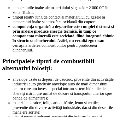
temperaturile înalte ale materialului și gazelor: 2.000 0C în
zona flăcării;
timpul relativ lung de contact al materialului cu gazele la
temperaturi înalte și atmosfera oxidantă din cuptor;
componența organică a deșeurilor este complet distrusă și
prin ardere produce energie termică, în timp ce
componența minerală este reciclată, fiind integrată chimic
în structura clincherului.
Astfel,
nu rezultă zguri sau
cenuși
la arderea combustibililor pentru producerea
clincherului.
Principalele tipuri de combustibili
alternativi folosiți:
anvelope uzate și deșeuri de cauciuc, provenite din activitățile
industriei auto (inclusiv anvelope auto de mari dimensiuni
pentru care am investit special într-un sistem hidraulic de
tăiere și mărunțire urmat de dozare și transportul ulterior spre
banda de alimentare);
materiale plastice, folii, carton, hârtie, lemn și textile,
provenite din diverse activități industriale, dar și din deseurile
menajere sortate;
uleiuri uzate și solvenți, proveniți din industriile auto și