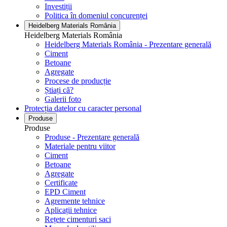
Investiții
Politica în domeniul concurenței
Heidelberg Materials România
Heidelberg Materials România
Heidelberg Materials România - Prezentare generală
Ciment
Betoane
Agregate
Procese de producție
Știați că?
Galerii foto
Protecția datelor cu caracter personal
Produse
Produse
Produse - Prezentare generală
Materiale pentru viitor
Ciment
Betoane
Agregate
Certificate
EPD Ciment
Agremente tehnice
Aplicații tehnice
Rețete cimenturi saci