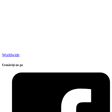
Worldwide
Urmăriți-ne pe