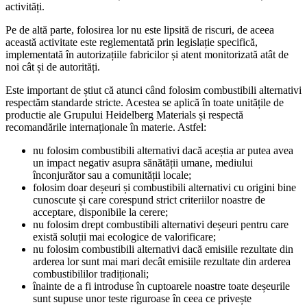
activități.
Pe de altă parte, folosirea lor nu este lipsită de riscuri, de aceea
această activitate este reglementată prin legislație specifică,
implementată în autorizațiile fabricilor și atent monitorizată atât de
noi cât și de autorități.
Este important de știut că atunci când folosim combustibili alternativi
respectăm standarde stricte. Acestea se aplică în toate unitățile de
productie ale Grupului Heidelberg Materials și respectă
recomandările internaționale în materie. Astfel:
nu folosim combustibili alternativi dacă aceștia ar putea avea
un impact negativ asupra sănătății umane, mediului
înconjurător sau a comunității locale;
folosim doar deșeuri și combustibili alternativi cu origini bine
cunoscute și care corespund strict criteriilor noastre de
acceptare, disponibile la cerere;
nu folosim drept combustibili alternativi deșeuri pentru care
există soluții mai ecologice de valorificare;
nu folosim combustibili alternativi dacă emisiile rezultate din
arderea lor sunt mai mari decât emisiile rezultate din arderea
combustibililor tradiționali;
înainte de a fi introduse în cuptoarele noastre toate deșeurile
sunt supuse unor teste riguroase în ceea ce privește