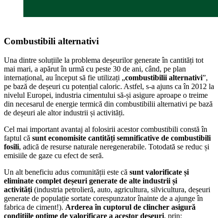
Combustibili alternativi
Una dintre soluțiile la problema deșeurilor generate în cantități tot
mai mari, a apărut în urmă cu peste 30 de ani, când, pe plan
internațional, au început să fie utilizați „
combustibilii alternativi
”,
pe bază de deșeuri cu potențial caloric. Astfel, s-a ajuns ca în 2012 la
nivelul Europei, industria cimentului să-și asigure aproape o treime
din necesarul de energie termică din combustibilii alternativi pe bază
de deșeuri ale altor industrii și activități.
Cel mai important avantaj al folosirii acestor combustibili constă în
faptul că
sunt economisite cantități semnificative de combustibili
fosili
, adică de resurse naturale neregenerabile. Totodată se reduc și
emisiile de gaze cu efect de seră.
Un alt beneficiu adus comunității este că
sunt valorificate și
eliminate complet deșeuri generate de alte industrii și
activități
(industria petrolieră, auto, agricultura, silvicultura, deșeuri
generate de populație sortate corespunzator înainte de a ajunge în
fabrica de ciment!).
Arderea în cuptorul de clincher asigură
condițiile optime de valorificare a acestor deșeuri
, prin: