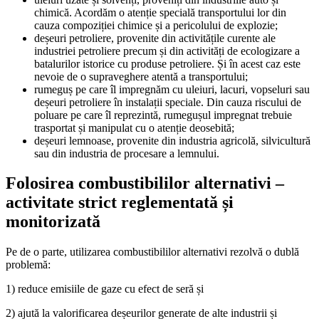
chimică. Acordăm o atenție specială transportului lor din
cauza compoziției chimice și a pericolului de explozie;
deșeuri petroliere, provenite din activitățile curente ale
industriei petroliere precum și din activități de ecologizare a
batalurilor istorice cu produse petroliere. Și în acest caz este
nevoie de o supraveghere atentă a transportului;
rumeguș pe care îl impregnăm cu uleiuri, lacuri, vopseluri sau
deșeuri petroliere în instalații speciale. Din cauza riscului de
poluare pe care îl reprezintă, rumegușul impregnat trebuie
trasportat și manipulat cu o atenție deosebită;
deșeuri lemnoase, provenite din industria agricolă, silvicultură
sau din industria de procesare a lemnului.
Folosirea combustibililor alternativi –
activitate strict reglementată și
monitorizată
Pe de o parte, utilizarea combustibililor alternativi rezolvă o dublă
problemă:
1) reduce emisiile de gaze cu efect de seră și
2) ajută la valorificarea deșeurilor generate de alte industrii și